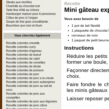
Steaks aux morilles
Recette
Charlotte au chocolat noir
Mini gâteau ex
Tarte fine d'été au chèvre
Hamburger maison pour 6 personnes
Côtes de porc à l’origan
Vous avez besoin de
Soupe de foie gras croustillante.
1 pot de lait Nestlé
Bouchées aux noix et rhum
1 plaquette de chocolat 
cerveaux de noix
Vous cherchez également
1 paquet de petit beurre
Recette colombo crevette
Instructions
Recette colombo curry
Recette colombo d'agneau
Recette colombo de boeuf
Réduire les petits 
Recette colombo de cabri
former une boule,
Recette colombo de crevettes
Recette colombo de dinde
Façonner directeme
Recette colombo de poisson
Recette colombo de porc
choix.
Recette colombo de porc a la creole
Recette colombo de porc aubergines
Faire fondre le c
Recette colombo de porc au lait de
les minis gâteaux 
coco
Recette colombo de porc aux
Laisser reposer p
courgettes
Recette colombo de porc aux légumes
Recette colombo de porc citron