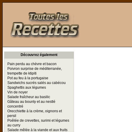
Toutes les Recettes
Découvrez également
Pain perdu au chèvre et bacon
Poivron surprise de méditerranée,
trempette de ktipiti
Pot au feu à la portugaise
Sandwichs sucrés salés au cabécou
Spaghettis aux légumes
Vin de noyer
Salade fraîcheur au basilic
Gâteau au bounty et au nestlé
concentré
Orecchiette à la crème, oignons et
persil
Poêlée de crevettes, surimi et légumes
au curry
Salade mêlée à la viande et aux fruits