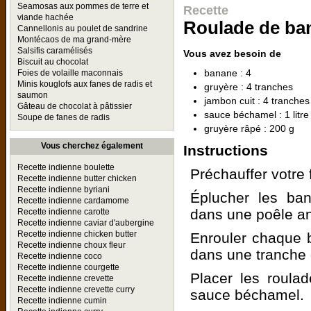
Seamosas aux pommes de terre et
Recette
viande hachée
Roulade de ban
Cannellonis au poulet de sandrine
Montécaos de ma grand-mère
Salsifis caramélisés
Vous avez besoin de
Biscuit au chocolat
banane : 4
Foies de volaille maconnais
Minis kouglofs aux fanes de radis et
gruyère : 4 tranches
saumon
jambon cuit : 4 tranches
Gâteau de chocolat à pâtissier
sauce béchamel : 1 litre
Soupe de fanes de radis
gruyère râpé : 200 g
Vous cherchez également
Instructions
Recette indienne boulette
Préchauffer votre f
Recette indienne butter chicken
Recette indienne byriani
Éplucher les bana
Recette indienne cardamome
dans une poêle an
Recette indienne carotte
Recette indienne caviar d'aubergine
Recette indienne chicken butter
Enrouler chaque 
Recette indienne choux fleur
dans une tranche 
Recette indienne coco
Recette indienne courgette
Placer les roula
Recette indienne crevette
Recette indienne crevette curry
sauce béchamel.
Recette indienne cumin