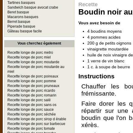
Tartines basques
Recette
Sandwich basque avocat crabe
Boudin noir a
Beret basque
Macarons basques
Berret basque
Vous avez besoin de
Piperade basque
4 boudins moyens
Gâteau basque facile
4 pommes acides
200 g de petits oignons
Vous cherchez également
vinaigrette moutardée
Recette longe de porc metro
huile de noix vinaigre d
Recette longe de porc miel
1 verre de vin blanc
Recette longe de porc moutarde
1 c. à soupe de beurre
Recette longe de porc moutarde au
miel
Instructions
Recette longe de porc poireaux
Recette longe de porc pomme
Chauffer les bo
Recette longe de porc pruneaux
Recette longe de porc ricardo
frémissante.
Recette longe de porc romarin
Recette longe de porc salé
Faire dorer les 
Recette longe de porc sans os
répartir sur une
Recette longe de porc sauce
Recette longe de porc séchée
boudin que l'on b
Recette longe de porc sirop d érable
xérès.
Recette longe de porc sur barbecue
Recette longe de porc tomate