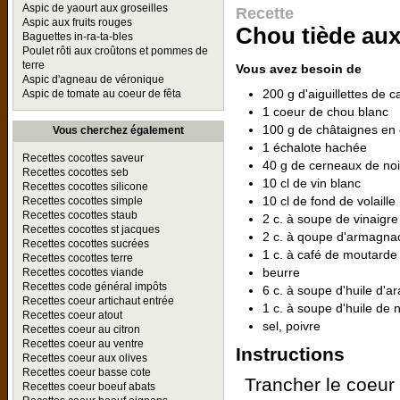
Aspic de yaourt aux groseilles
Recette
Aspic aux fruits rouges
Chou tiède aux
Baguettes in-ra-ta-bles
Poulet rôti aux croûtons et pommes de
terre
Vous avez besoin de
Aspic d'agneau de véronique
200 g d'aiguillettes de 
Aspic de tomate au coeur de fêta
1 coeur de chou blanc
100 g de châtaignes en
Vous cherchez également
1 échalote hachée
Recettes cocottes saveur
40 g de cerneaux de no
Recettes cocottes seb
10 cl de vin blanc
Recettes cocottes silicone
10 cl de fond de volaille
Recettes cocottes simple
Recettes cocottes staub
2 c. à soupe de vinaigre
Recettes cocottes st jacques
2 c. à qoupe d'armagna
Recettes cocottes sucrées
1 c. à café de moutarde
Recettes cocottes terre
beurre
Recettes cocottes viande
Recettes code général impôts
6 c. à soupe d'huile d'a
Recettes coeur artichaut entrée
1 c. à soupe d'huile de 
Recettes coeur atout
sel, poivre
Recettes coeur au citron
Recettes coeur au ventre
Instructions
Recettes coeur aux olives
Recettes coeur basse cote
Trancher le coeur 
Recettes coeur boeuf abats