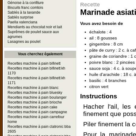
Génoise à la confiture
Recette
Biscuits franc comtois
Marinade asiat
Sablés à la lavande
Sablés surprise
Paella valenciana
Vous avez besoin de
Mendiants au chocolat noir et lait
échalote : 4
Suprêmes de poulet sauce aux
agrumes
ail : 8 gousses
Lasagnes au poulet
gingembre : 8 cm
pâte de curry : 2 c. à ca
Vous cherchez également
graine de coriandre : 1 c
poivre blanc : 2 pincées
Recettes machine à pain bifinett
sauce soja : 4 c. à soup
Recettes machine à pain bifinett kh
1170
huile d'arachide : 18 c.
Recettes machine à pain bifinett kh
basilic : 4 branches
1171
citron vert
Recettes machine à pain blanc
Recettes machine à pain bluesky
Instructions
Recettes machine à pain boulanger
Recettes machine à pain brioche
Hacher l'ail, les
Recettes machine à pain cake
Recettes machine à pain campagne
finement que poss
Recettes machine à pain carrefour
home
Piler finement la 
Recettes machine à pain clatronic bba
2605
Pour la marinade