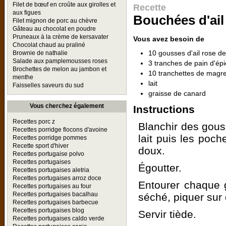
Filet de bœuf en croûte aux girolles et
Recette
aux figues
Bouchées d'ail 
Filet mignon de porc au chèvre
Gâteau au chocolat en poudre
Pruneaux à la crème de kersavater
Vous avez besoin de
Chocolat chaud au praliné
10 gousses d'ail rose d
Brownie de nathalie
Salade aux pamplemousses roses
3 tranches de pain d'ép
Brochettes de melon au jambon et
10 tranchettes de magr
menthe
lait
Faisselles saveurs du sud
graisse de canard
Vous cherchez également
Instructions
Recettes porc z
Blanchir des gous
Recettes porridge flocons d'avoine
lait puis les poch
Recettes porridge pommes
Recette sport d'hiver
doux.
Recettes portugaise polvo
Recettes portugaises
Égoutter.
Recettes portugaises aletria
Recettes portugaises arroz doce
Entourer chaque g
Recettes portugaises au four
Recettes portugaises bacalhau
séché, piquer sur 
Recettes portugaises barbecue
Recettes portugaises blog
Servir tiède.
Recettes portugaises caldo verde