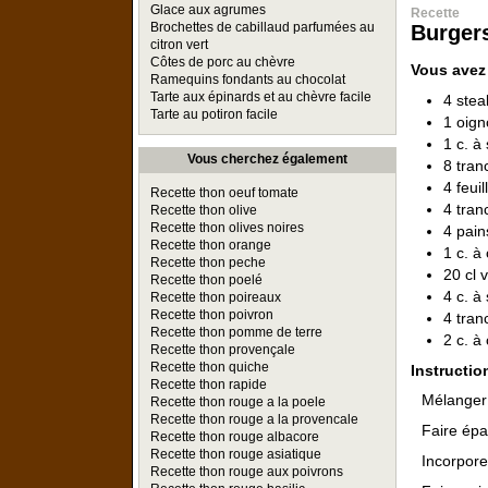
Glace aux agrumes
Recette
Brochettes de cabillaud parfumées au
Burgers
citron vert
Côtes de porc au chèvre
Vous avez
Ramequins fondants au chocolat
Tarte aux épinards et au chèvre facile
4 ste
Tarte au potiron facile
1 oig
1 c. à
Vous cherchez également
8 tran
4 feui
Recette thon oeuf tomate
4 tran
Recette thon olive
Recette thon olives noires
4 pai
Recette thon orange
1 c. à
Recette thon peche
20 cl 
Recette thon poelé
4 c. à
Recette thon poireaux
Recette thon poivron
4 tra
Recette thon pomme de terre
2 c. à
Recette thon provençale
Recette thon quiche
Instructio
Recette thon rapide
Mélanger 
Recette thon rouge a la poele
Recette thon rouge a la provencale
Faire épa
Recette thon rouge albacore
Recette thon rouge asiatique
Incorpore
Recette thon rouge aux poivrons