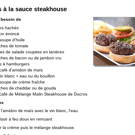
 à la sauce steakhouse
 besoin de
aks hachés
non émincé
 soupe d’huile
ches de tomate
lles de salade coupées en lanières
ches de bacon ou de jambon cru
ns à hamburgers
 café d'amidon de maïs
vin blanc + eau ou du bouillon
 soupe de crème fraîche
nches de cheddar ou de gouda
 café de Mélange Malin Steakhouse de Ducros
ns
l'amidon de maïs avec le vin blanc, l'eau.
issir à feu doux en remuant.
r la crème puis le mélange steakhouse.