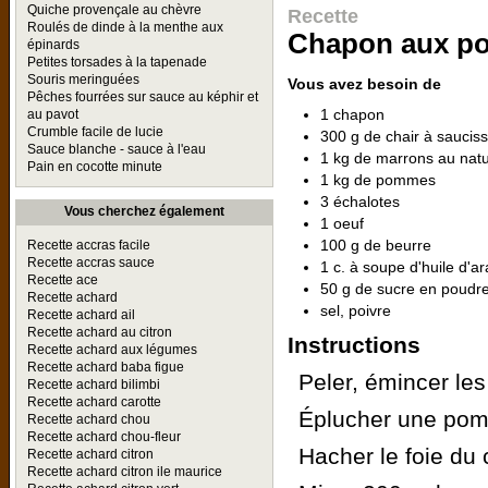
Quiche provençale au chèvre
Recette
Roulés de dinde à la menthe aux
Chapon aux po
épinards
Petites torsades à la tapenade
Souris meringuées
Vous avez besoin de
Pêches fourrées sur sauce au képhir et
1 chapon
au pavot
Crumble facile de lucie
300 g de chair à saucis
Sauce blanche - sauce à l'eau
1 kg de marrons au natu
Pain en cocotte minute
1 kg de pommes
3 échalotes
Vous cherchez également
1 oeuf
100 g de beurre
Recette accras facile
Recette accras sauce
1 c. à soupe d'huile d'a
Recette ace
50 g de sucre en poudr
Recette achard
sel, poivre
Recette achard ail
Recette achard au citron
Instructions
Recette achard aux légumes
Recette achard baba figue
Peler, émincer les
Recette achard bilimbi
Recette achard carotte
Éplucher une pomm
Recette achard chou
Recette achard chou-fleur
Hacher le foie du
Recette achard citron
Recette achard citron ile maurice