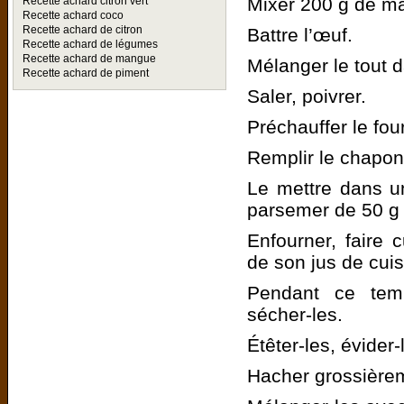
Mixer 200 g de ma
Recette achard citron vert
Recette achard coco
Recette achard de citron
Battre l’œuf.
Recette achard de légumes
Recette achard de mangue
Mélanger le tout d
Recette achard de piment
Saler, poivrer.
Préchauffer le fou
Remplir le chapon d
Le mettre dans un 
parsemer de 50 g 
Enfourner, faire 
de son jus de cui
Pendant ce tem
sécher-les.
Étêter-les, évider-
Hacher grossière