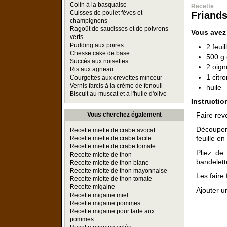
Colin à la basquaise
Recette
Cuisses de poulet fèves et
Friands
champignons
Ragoût de saucisses et de poivrons
Vous avez
verts
Pudding aux poires
2 feui
Chesse cake de base
500 g
Succés aux noisettes
2 oig
Ris aux agneau
1 citr
Courgettes aux crevettes minceur
Vernis farcis à la crème de fenouil
huile
Biscuit au muscat et à l'huile d'olive
Instructio
Faire rev
Vous cherchez également
Découper 
Recette miette de crabe avocat
feuille en
Recette miette de crabe facile
Recette miette de crabe tomate
Pliez de
Recette miette de thon
bandelett
Recette miette de thon blanc
Recette miette de thon mayonnaise
Les faire 
Recette miette de thon tomate
Recette migaine
Ajouter u
Recette migaine miel
Recette migaine pommes
Recette migaine pour tarte aux
pommes