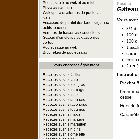
Poulet sauté au wok et au miel
Recette
Pizza au saumon
Gâteau
Wok opéra et ailerons de poulet au
soja
Vous avez
Fricassée de poulet des landes igp aux
petits légumes
3/4 de 
Verrines de fraises aux spéculoos
100 g 
Gâteau d'omelettes aux asperges
100 g 
vertes
1 sach
Poulet sauté au wok
Brochettes de poulet satay
caram
raisin
Vous cherchez également
2 œuf
Instructio
Recettes sushis faciles
Recettes sushis faire
Préchauff
Recettes sushis foie gras
Recettes sushis fromage
Faire bou
Recettes sushis fruits
cesse.
Recettes sushis japonais
Recettes sushis japonaise
Hors du fe
Recettes sushis légumes
Caramélis
Recettes sushis makis
Recettes sushis mangue
Recettes sushis marmiton
Recettes sushis nigiris
Recettes sushis omelette