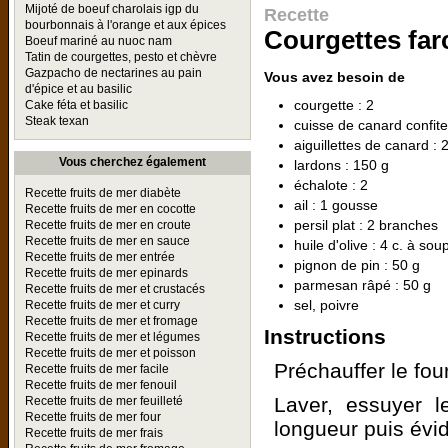
Mijoté de boeuf charolais igp du
Recette
bourbonnais à l'orange et aux épices
Courgettes far
Boeuf mariné au nuoc nam
Tatin de courgettes, pesto et chèvre
Gazpacho de nectarines au pain
Vous avez besoin de
d'épice et au basilic
courgette : 2
Cake féta et basilic
Steak texan
cuisse de canard confite
aiguillettes de canard : 
Vous cherchez également
lardons : 150 g
échalote : 2
Recette fruits de mer diabète
ail : 1 gousse
Recette fruits de mer en cocotte
persil plat : 2 branches
Recette fruits de mer en croute
Recette fruits de mer en sauce
huile d'olive : 4 c. à sou
Recette fruits de mer entrée
pignon de pin : 50 g
Recette fruits de mer epinards
parmesan râpé : 50 g
Recette fruits de mer et crustacés
sel, poivre
Recette fruits de mer et curry
Recette fruits de mer et fromage
Instructions
Recette fruits de mer et légumes
Recette fruits de mer et poisson
Préchauffer le fou
Recette fruits de mer facile
Recette fruits de mer fenouil
Laver, essuyer l
Recette fruits de mer feuilleté
Recette fruits de mer four
longueur puis évid
Recette fruits de mer frais