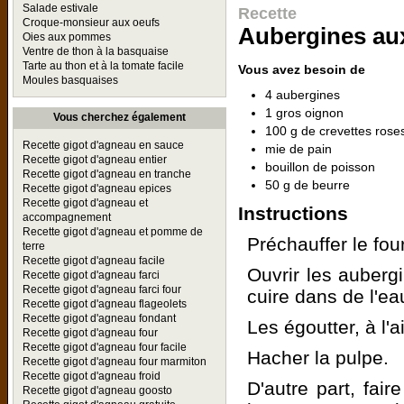
Salade estivale
Recette
Croque-monsieur aux oeufs
Aubergines aux
Oies aux pommes
Ventre de thon à la basquaise
Tarte au thon et à la tomate facile
Vous avez besoin de
Moules basquaises
4 aubergines
1 gros oignon
Vous cherchez également
100 g de crevettes rose
Recette gigot d'agneau en sauce
mie de pain
Recette gigot d'agneau entier
bouillon de poisson
Recette gigot d'agneau en tranche
50 g de beurre
Recette gigot d'agneau epices
Recette gigot d'agneau et
Instructions
accompagnement
Recette gigot d'agneau et pomme de
Préchauffer le fou
terre
Recette gigot d'agneau facile
Ouvrir les aubergi
Recette gigot d'agneau farci
Recette gigot d'agneau farci four
cuire dans de l'ea
Recette gigot d'agneau flageolets
Recette gigot d'agneau fondant
Les égoutter, à l'a
Recette gigot d'agneau four
Recette gigot d'agneau four facile
Hacher la pulpe.
Recette gigot d'agneau four marmiton
Recette gigot d'agneau froid
D'autre part, fai
Recette gigot d'agneau goosto