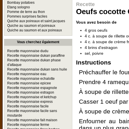
Bombay potatoes
Recette
Etang sologno
Oeufs cocotte 
Pomme de terre au thon
Pommes surprises faciles
Quiche aux poireaux et saint jacques
Vous avez besoin de
Quiche au saumon et poireaux
4 gros oeufs
Quiche au saumon et aux poireaux
4 c. à soupe de rillette 
4 c. à soupe de crème f
Vous cherchez également
4 brins d'estragon
Recette mayonnaise dudu
sel, poivre
Recette mayonnaise dukan paraffine
Recette mayonnaise dukan phase
Instructions
d'attaque
Recette mayonnaise dukan sans huile
Préchauffer le fou
Recette mayonnaise eau
Recette mayonnaise echalotte
Prendre 4 ramequi
Recette mayonnaise epicee
Recette mayonnaise espagnole
À soupe de rillett
Recette mayonnaise estragon
Recette mayonnaise et ketchup
Casser 1 oeuf par 
Recette mayonnaise express
Recette mayonnaise facile
À soupe de crème f
Recette mayonnaise facile sans
moutarde
Enfourner au bai
Recette mayonnaise fait maison
Recette mayonnaise ferme
dans un plus gran