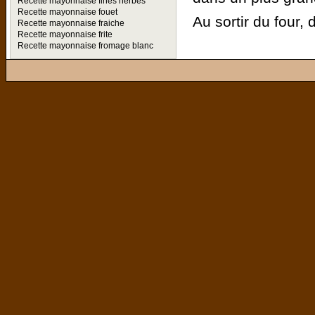
Recette mayonnaise fines herbes
Recette mayonnaise fouet
Au sortir du four, 
Recette mayonnaise fraiche
Recette mayonnaise frite
Recette mayonnaise fromage blanc