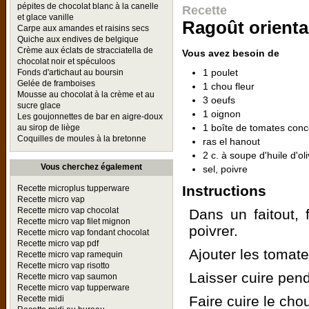
pépites de chocolat blanc à la canelle
Recette
et glace vanille
Ragoût orienta
Carpe aux amandes et raisins secs
Quiche aux endives de belgique
Crème aux éclats de stracciatella de
Vous avez besoin de
chocolat noir et spéculoos
1 poulet
Fonds d'artichaut au boursin
Gelée de framboises
1 chou fleur
Mousse au chocolat à la crème et au
3 oeufs
sucre glace
1 oignon
Les goujonnettes de bar en aigre-doux
1 boîte de tomates con
au sirop de liège
Coquilles de moules à la bretonne
ras el hanout
2 c. à soupe d'huile d'ol
Vous cherchez également
sel, poivre
Instructions
Recette microplus tupperware
Recette micro vap
Recette micro vap chocolat
Dans un faitout, f
Recette micro vap filet mignon
poivrer.
Recette micro vap fondant chocolat
Recette micro vap pdf
Ajouter les tomate
Recette micro vap ramequin
Recette micro vap risotto
Laisser cuire pen
Recette micro vap saumon
Recette micro vap tupperware
Faire cuire le chou
Recette midi