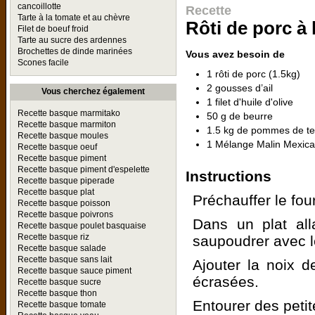
cancoillotte
Recette
Tarte à la tomate et au chèvre
Rôti de porc à 
Filet de boeuf froid
Tarte au sucre des ardennes
Brochettes de dinde marinées
Vous avez besoin de
Scones facile
1 rôti de porc (1.5kg)
2 gousses d’ail
Vous cherchez également
1 filet d'huile d'olive
Recette basque marmitako
50 g de beurre
Recette basque marmiton
1.5 kg de pommes de te
Recette basque moules
1 Mélange Malin Mexica
Recette basque oeuf
Recette basque piment
Recette basque piment d'espelette
Instructions
Recette basque piperade
Recette basque plat
Préchauffer le fou
Recette basque poisson
Recette basque poivrons
Dans un plat all
Recette basque poulet basquaise
Recette basque riz
saupoudrer avec 
Recette basque salade
Recette basque sans lait
Ajouter la noix de
Recette basque sauce piment
écrasées.
Recette basque sucre
Recette basque thon
Entourer des peti
Recette basque tomate