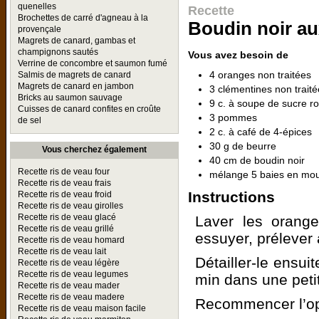
quenelles
Recette
Brochettes de carré d'agneau à la
Boudin noir a
provençale
Magrets de canard, gambas et
champignons sautés
Vous avez besoin de
Verrine de concombre et saumon fumé
4 oranges non traitées
Salmis de magrets de canard
Magrets de canard en jambon
3 clémentines non trait
Bricks au saumon sauvage
9 c. à soupe de sucre r
Cuisses de canard confites en croûte
3 pommes
de sel
2 c. à café de 4-épices
30 g de beurre
Vous cherchez également
40 cm de boudin noir
Recette ris de veau four
mélange 5 baies en mou
Recette ris de veau frais
Instructions
Recette ris de veau froid
Recette ris de veau girolles
Recette ris de veau glacé
Laver les orange
Recette ris de veau grillé
essuyer, prélever 
Recette ris de veau homard
Recette ris de veau lait
Détailler-le ensuit
Recette ris de veau légère
Recette ris de veau legumes
min dans une petit
Recette ris de veau mader
Recette ris de veau madere
Recommencer l’opé
Recette ris de veau maison facile