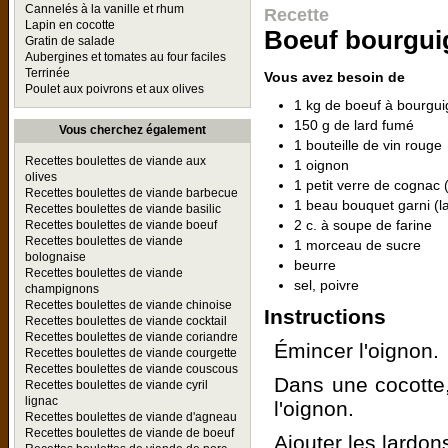
Cannelés à la vanille et rhum
Recette
Lapin en cocotte
Boeuf bourgui
Gratin de salade
Aubergines et tomates au four faciles
Terrinée
Vous avez besoin de
Poulet aux poivrons et aux olives
1 kg de boeuf à bourgu
150 g de lard fumé
Vous cherchez également
1 bouteille de vin rouge
Recettes boulettes de viande aux
1 oignon
olives
1 petit verre de cognac (
Recettes boulettes de viande barbecue
1 beau bouquet garni (la
Recettes boulettes de viande basilic
2 c. à soupe de farine
Recettes boulettes de viande boeuf
Recettes boulettes de viande
1 morceau de sucre
bolognaise
beurre
Recettes boulettes de viande
sel, poivre
champignons
Recettes boulettes de viande chinoise
Instructions
Recettes boulettes de viande cocktail
Recettes boulettes de viande coriandre
Émincer l'oignon.
Recettes boulettes de viande courgette
Recettes boulettes de viande couscous
Dans une cocotte,
Recettes boulettes de viande cyril
lignac
l'oignon.
Recettes boulettes de viande d'agneau
Recettes boulettes de viande de boeuf
Ajouter les lardon