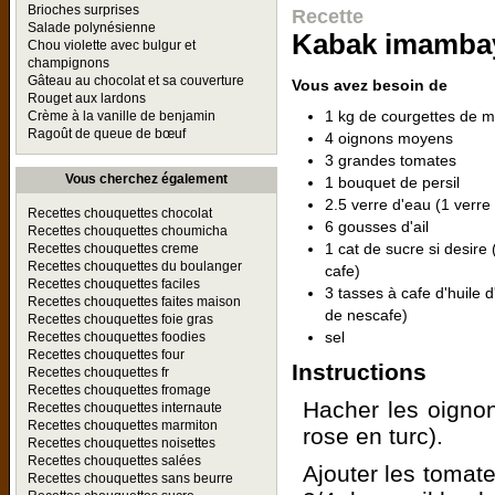
Brioches surprises
Recette
Salade polynésienne
Kabak imambayi
Chou violette avec bulgur et
champignons
Gâteau au chocolat et sa couverture
Vous avez besoin de
Rouget aux lardons
1 kg de courgettes de m
Crème à la vanille de benjamin
Ragoût de queue de bœuf
4 oignons moyens
3 grandes tomates
Vous cherchez également
1 bouquet de persil
2.5 verre d'eau (1 verre
Recettes chouquettes chocolat
6 gousses d'ail
Recettes chouquettes choumicha
1 cat de sucre si desire
Recettes chouquettes creme
Recettes chouquettes du boulanger
cafe)
Recettes chouquettes faciles
3 tasses à cafe d'huile d
Recettes chouquettes faites maison
de nescafe)
Recettes chouquettes foie gras
sel
Recettes chouquettes foodies
Recettes chouquettes four
Instructions
Recettes chouquettes fr
Recettes chouquettes fromage
Hacher les oignons
Recettes chouquettes internaute
Recettes chouquettes marmiton
rose en turc).
Recettes chouquettes noisettes
Recettes chouquettes salées
Ajouter les tomat
Recettes chouquettes sans beurre