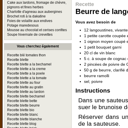
Cake aux lardons, fromage de chèvre,
Recette
pignons et fines herbes
Beurre de lang
Charlotte d'agneau aux aubergines
Brochet roti à la dakatine
Foies de volaille aux endives
Vous avez besoin de
Potage maredesous
12 langoustines, vivant
Mousse au chocolat et cerises confites
Soupe hivernale de crevettes
1 petite carotte coupée
1 oignon moyen coupé e
Vous cherchez également
1 petit bouquet garni
20 cl de vin blanc
Recette blé tomates thon
5 c. à soupe de cognac
Recette blette
2 pincées de poivre de
Recette blette a la bechamel
Recette blette a la creme
50 g de beurre, clarifié
Recette blette a la poele
beurre ramolli
Recette blette a la tomate
sel, poivre
Recette blette au four
Recette blette au gratin
Instructions
Recette blette au lardon
Recette blette bechamel
Dans une sauteuse,
Recette blette bette
Recette blette beurre
suer le brunoise d
Recette blette bio
Recette blette blanc
Réserver dans un
Recette blette blanche
de la sauteuse.
Recette blette blog