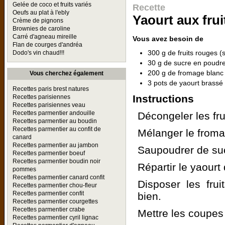
Gelée de coco et fruits variés
Recette
Oeufs au plat à l'ebly
Yaourt aux fru
Crème de pignons
Brownies de caroline
Carré d'agneau mireille
Vous avez besoin de
Flan de courges d'andréa
300 g de fruits rouges (
Dodo's vin chaud!!!
30 g de sucre en poudr
200 g de fromage blan
Vous cherchez également
3 pots de yaourt brassé
Recettes paris brest natures
Instructions
Recettes parisiennes
Recettes parisiennes veau
Recettes parmentier andouille
Décongeler les fru
Recettes parmentier au boudin
Recettes parmentier au confit de
Mélanger le froma
canard
Recettes parmentier au jambon
Saupoudrer de suc
Recettes parmentier boeuf
Recettes parmentier boudin noir
Répartir le yaourt
pommes
Recettes parmentier canard confit
Disposer les fru
Recettes parmentier chou-fleur
Recettes parmentier confit
bien.
Recettes parmentier courgettes
Recettes parmentier crabe
Mettre les coupes 
Recettes parmentier cyril lignac