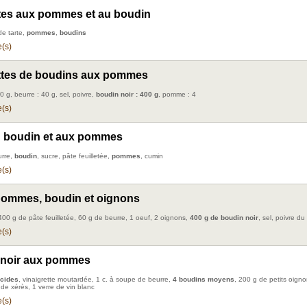
ttes aux pommes et au boudin
de tarte,
pommes
,
boudins
(s)
ttes de boudins aux pommes
0 g, beurre : 40 g, sel, poivre,
boudin noir : 400 g
, pomme : 4
(s)
u boudin et aux pommes
urre,
boudin
, sucre, pâte feuilletée,
pommes
, cumin
(s)
pommes, boudin et oignons
 400 g de pâte feuilletée, 60 g de beurre, 1 oeuf, 2 oignons,
400 g de boudin noir
, sel, poivre du
(s)
 noir aux pommes
cides
, vinaigrette moutardée, 1 c. à soupe de beurre,
4 boudins moyens
, 200 g de petits oigno
 de xérès, 1 verre de vin blanc
(s)