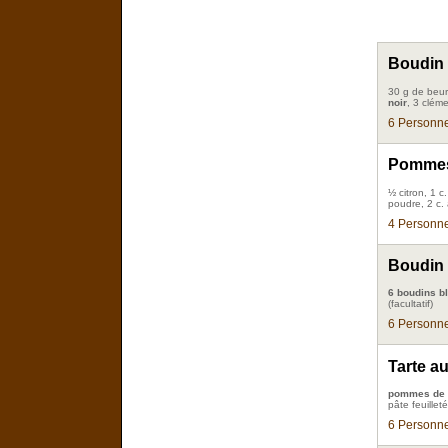
Boudin 
30 g de beur
noir
, 3 clém
6 Personne
Pommes 
½ citron, 1 c
poudre, 2 c.
4 Personne
Boudin 
6 boudins b
(facultatif)
6 Personne
Tarte a
pommes de t
pâte feuillet
6 Personne