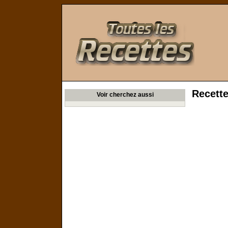
Toutes les Recettes
Recett
Voir cherchez aussi