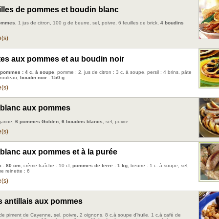
uilles de pommes et boudin blanc
ommes
, 1 jus de citron, 100 g de beurre, sel, poivre, 6 feuilles de brick,
4 boudins
(s)
ttes aux pommes et au boudin noir
pommes : 4 c. à soupe
, pomme : 2, jus de citron : 3 c. à soupe, persil : 4 brins, pâte
1 rouleau,
boudin noir : 150 g
(s)
 blanc aux pommes
garine,
6 pommes Golden
,
6 boudins blancs
, sel, poivre
(s)
blanc aux pommes et à la purée
c : 80 cm
, crème fraîche : 10 cl,
pommes de terre : 1 kg
, beurre : 1 c. à soupe, sel,
e reinette : 6
(s)
 antillais aux pommes
 de piment de Cayenne, sel, poivre, 2 oignons, 8 c.à soupe d'huile, 1 c.à café de