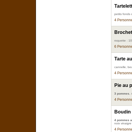
Tartele
petits fonds 
4 Personne
Broche
roquette : 10
6 Personne
Tarte a
cannelle, be
4 Personne
Pie au 
3 pommes
,
4 Personne
Boudin
4 pommes a
noix vinaigre
4 Personne