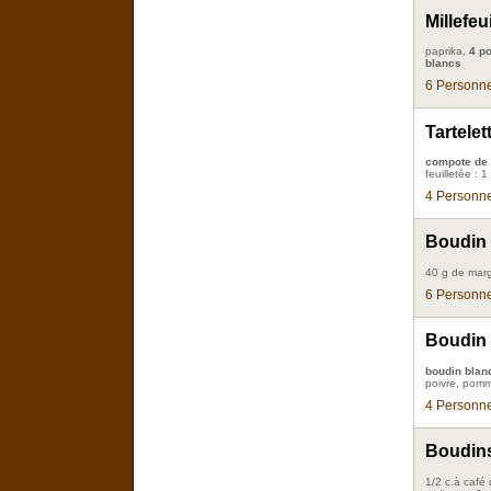
Millefe
paprika,
4 p
blancs
6 Personne
Tartele
compote de 
feuilletée : 
4 Personne
Boudin
40 g de mar
6 Personne
Boudin 
boudin blan
poivre, pomm
4 Personne
Boudins
1/2 c.à café