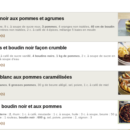
noir aux pommes et agrumes
re, 9 c. à soupe de sucre roux,
3 pommes
, 4 oranges non traitées,
40 cm de boudin
entines non traitées, 2 c. à café de 4-épices, mélange 5 baies en moulin
(s)
et boudin noir façon crumble
. à café de sucre vanillé,
4 boudins noirs
,
1 kg de pommes
, 2 c. à soupe de sucre en
 à soupe d'eau
(s)
blanc aux pommes caramélisées
lancs
,
6 grosses pommes
, 30 g de beurre allégé, sel, poivre, 1 c. à café de miel
(s)
u boudin noir et aux pommes
erre : 2
, rhum : 1 c. à café, moutarde : 1 c. à soupe, huile : 3 c. à soupe, beurre : 50 g,
ée : 1 rouleau,
boudin noir : 600 g
, sel, poivre, pomme : 2, oignon : 3
(s)