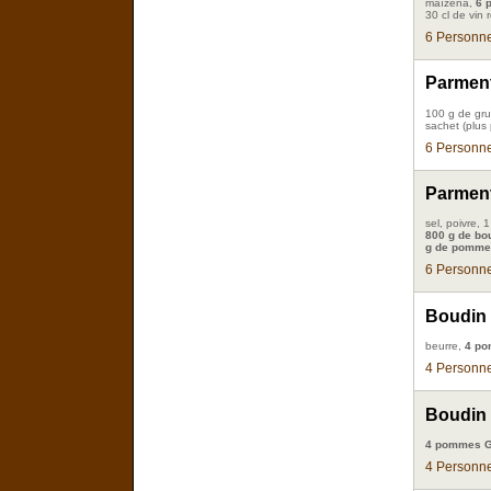
maïzena,
6 
30 cl de vin 
6 Personne
Parment
100 g de gru
sachet (plus
6 Personne
Parment
sel, poivre,
800 g de bo
g de pomme
6 Personne
Boudin
beurre,
4 po
4 Personne
Boudin 
4 pommes G
4 Personne