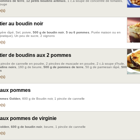
pommes de terre
,
12 petits boudins antillais
, 1 c.à soupe de concentré de tomates,
rouge
(s)
ier au boudin noir
yère râpé, Sel, poivre,
500 g de boudin noir
,
5 ou 6 pommes
, Purée maison ou en
 pratique), Un peu de sucre, 2 oignons
(s)
ier de boudins aux 2 pommes
 1 pincée de cannelle en poudre, 2 pincées de muscade en poudre, 2 c.à soupe d'huile,
udins noirs
, 160 g de beurre,
500 g de pommes de terre
, 50 g de parmesan râpé,
500
s
(s)
 aux pommes
mmes Golden
, 600 g de Boudin noir, 1 pincée de cannelle
(s)
aux pommes de virginie
olden
,
600 g de boudin noir
, beurre, 1 pincée de cannelle
(s)