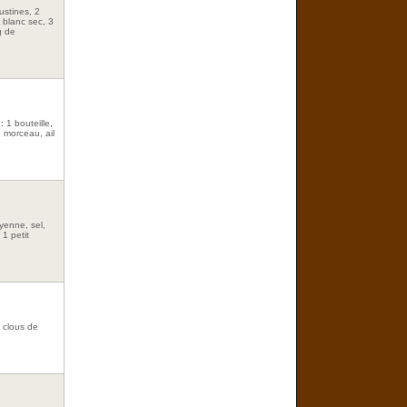
ustines, 2
 blanc sec, 3
g de
: 1 bouteille,
 morceau, ail
ayenne, sel,
 1 petit
7 clous de