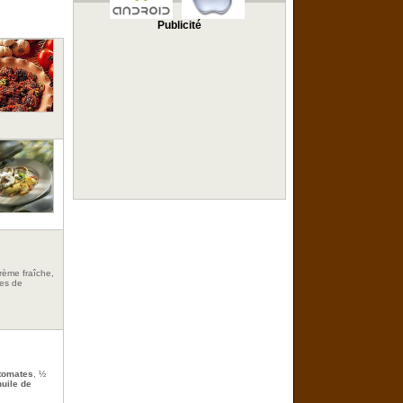
Publicité
crème fraîche,
tes de
tomates
, ½
huile de