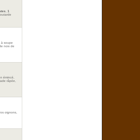
ates
,
1
 moutarde
c. à soupe
de noix de
non émincé,
cade râpée,
gros oignons,