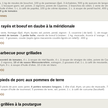
s, 1 kg de moules de bouchot, 100 g de parmesan râpé, 3 échalotes, 500 g de queues de lango
, 1 bouquet garni, sel, poivre, 2 oignons, poivre de Cayenne, 2 branches de céleri, 1 verre de vin
huile d'olive, 1 c. à café de paprika, 100 g de crème épaisse, 1 c. à soupe de persil haché, 400 
0 g de tomates
onnes
rayés et boeuf en daube à la méridionale
: verre, fromage râpé, thym, laurier, sel, poivre, persil, oignon : 3, couenne ( de lard) : 1, vin rouge 
ntré de tomate : 1 petite boîte
, viande de boeuf à braiser : 1 kg, muscade, écorce d 'orange : 1
es) : 3 gousses, coude (rayés (gros macaronis coudés lignés en relief)) : 400 g
(s)
arbecue pour grillades
ncentré de tomates
, 4 c. à soupe de miel liquide, 4 c. à soupe de vinaigre de cidre, poivre de C
l, 2 oignons,
10 cl de sauce Worcestershire
, estragon, 2 gousses d'ail, 1 c. à café de moutarde,
ym, 6 c. à soupe d'huile d'olive, 10 cl de vin blanc
(s)
 pieds de porc aux pommes de terre
3 pieds de porc avec jarret,
6 petites tomates longues
, 1 tête d'ail, thym, un peu de muscade, 
 à soupe d'huile de tournesol, 5 pommes de terre, sel, poivre, 1 c. à café de curcuma (facultatif)
(s)
grillées à la poutargue