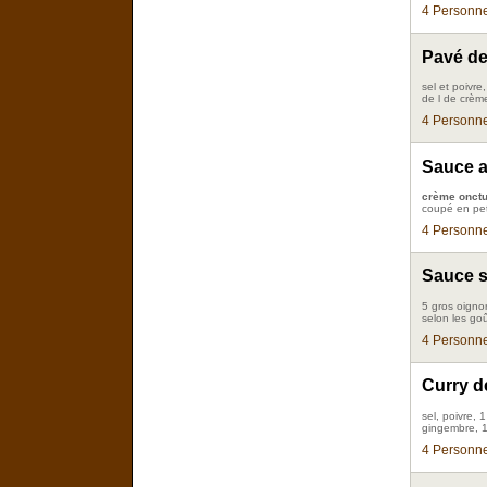
4 Personne
Pavé de
sel et poivre
de l de crèm
4 Personne
Sauce a
crème onct
coupé en pet
4 Personne
Sauce s
5 gros oigno
selon les go
4 Personne
Curry d
sel, poivre,
gingembre, 1
4 Personne