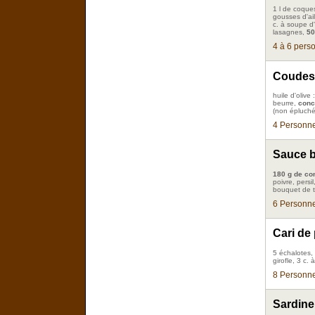
1 l de coque
gousses d'ail
c. à soupe d'
lasagnes,
50
4 à 6 pers
Coudes 
huile d'olive 
beurre,
conce
(non épluché
4 Personne
Sauce b
180 g de co
poivre, persi
bouquet de th
6 Personne
Cari de
5 échalotes, 
girofle, 3 c.
8 Personne
Sardine 