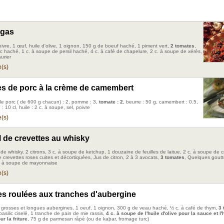
igas
poivre, 1 œuf, huile d'olive, 1 oignon, 150 g de boeuf haché, 1 piment vert,
2 tomates
,
c haché, 1 c. à soupe de persil haché, 4 c. à café de chapelure, 2 c. à soupe de xérès,
aurier
(s)
es de porc à la crème de camembert
 de porc ( de 600 g chacun) : 2, pomme : 3,
tomate : 2
, beurre : 50 g, camembert : 0.5,
: 10 cl, huile : 2 c. à soupe, sel, poivre
(s)
l de crevettes au whisky
de whisky, 2 citrons, 3 c. à soupe de ketchup, 1 douzaine de feuilles de laitue, 2 c. à soupe de 
 crevettes roses cuites et décortiquées, Jus de citron, 2 à 3 avocats,
3 tomates
, Quelques gout
. à soupe de mayonnaise
(s)
es roulées aux tranches d'aubergine
 2 grosses et longues aubergines, 1 oeuf, 1 oignon, 300 g de veau haché, ½ c. à café de thym,
3 
basilic ciselé, 1 tranche de pain de mie rassis,
4 c. à soupe de l'huile d'olive pour la sauce et l'
r la friture
, 75 g de parmesan râpé (ou de kaþar, fromage turc)