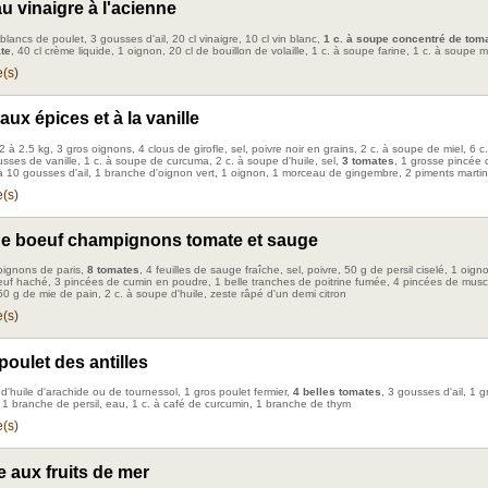
u vinaigre à l'acienne
blancs de poulet, 3 gousses d'ail, 20 cl vinaigre, 10 cl vin blanc,
1 c. à soupe concentré de tom
te
, 40 cl crème liquide, 1 oignon, 20 cl de bouillon de volaille, 1 c. à soupe farine, 1 c. à soupe
(s)
ux épices et à la vanille
 à 2.5 kg, 3 gros oignons, 4 clous de girofle, sel, poivre noir en grains, 2 c. à soupe de miel, 6 
usses de vanille, 1 c. à soupe de curcuma, 2 c. à soupe d'huile, sel,
3 tomates
, 1 grosse pincée 
 10 gousses d'ail, 1 branche d'oignon vert, 1 oignon, 1 morceau de gingembre, 2 piments martin
(s)
de boeuf champignons tomate et sauge
ignons de paris,
8 tomates
, 4 feuilles de sauge fraîche, sel, poivre, 50 g de persil ciselé, 1 oig
uf haché, 3 pincées de cumin en poudre, 1 belle tranches de poitrine fumée, 4 pincées de mus
, 50 g de mie de pain, 2 c. à soupe d'huile, zeste râpé d'un demi citron
(s)
poulet des antilles
d'huile d'arachide ou de tournessol, 1 gros poulet fermier,
4 belles tomates
, 3 gousses d'ail, 1 
, 1 branche de persil, eau, 1 c. à café de curcumin, 1 branche de thym
(s)
 aux fruits de mer