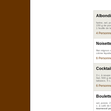
Albond
farine, sel, 
150 g de por
1 feuille de l
4 Personne
Noisett
filet mignon
crème liquide 
6 Personne
Cocktai
3 c. à soupe 
Sel, 500 g de
tabasco, 5 c
6 Personne
Boulett
sel, poivre,
c. à café de 
tournesol pou