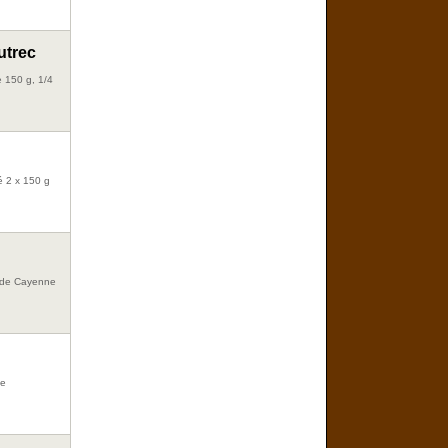
utrec
e 150 g, 1/4
té 2 x 150 g
nt de Cayenne
de