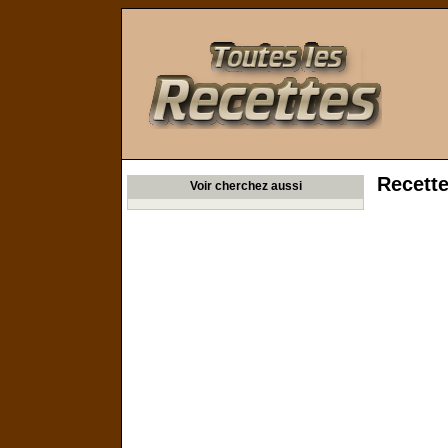
Toutes les Recettes
Recett
Voir cherchez aussi