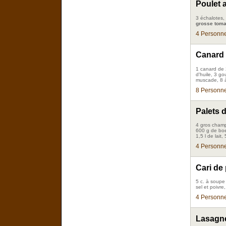
Poulet a
3 échalotes, 
grosse toma
4 Personne
Canard a
1 canard de 2
d'huile, 3 go
muscade, 8 à
8 Personne
Palets 
4 gros champ
600 g de boe
1,5 l de lait
4 Personne
Cari de 
5 c. à soupe 
sel et poivre
4 Personne
Lasagne