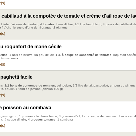
(s)
 cabillaud à la compotée de tomate et crème d'ail rose de la
, 1 tête d'ail rose de Lautrec,
4 tomates
, huile d’olive, 1/2 l de fond blanc, 4 pavés de cabillaud d
e fraîche, le zeste d’une demi-orange, 2 oignons
(s)
u roquefort de marie cécile
ueuse
, 1 noix de beurre, un peu de lait,
1 c. à soupe de concentré de tomates
, roquefort socié
its morceaux
(s)
paghetti facile
ns,
1/2 boite de concentre de tomates
, sel, poivre, 1/2 litre de lait pasteurisé, un peu de pime
ûts, beurre, 1 fond de jambon (environ 400 g)
(s)
e poisson au combava
 1 gros oignon, 1 poisson à la chaire ferme, 3 gousses d'ail, 1 c. à soupe de curcuma, 1 morceau 
 c. à soupe d'huile,
4 grosses tomates
, 1 combava
(s)