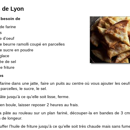
 de Lyon
 besoin de
de farine
s
e d'oeuf
e beurre ramolli coupé en parcelles
e sucre en poudre
glace
ée de sel
e friture
ns
 farine dans une jatte, faire un puits au centre où vous ajouter les oeuf
arcelles, le sucre, le sel.
pâte jusqu'à ce qu'elle soit lisse, ferme.
 en boule, laisser reposer 2 heures au frais.
a pâte au rouleau sur un plan fariné, découper-la en bandes de 3 cm
 de longeur.
ffer l'huile de friture jusqu'à ce qu'elle soit très chaude mais sans fume