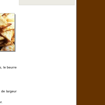
s, le beurre
 de largeur
r.