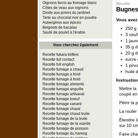
Oignons farcis au fromage blanc
Recette
Côtes de veau aux oignons
Bugnes
Dinde aux poires du jardinet
Tarte au chocolat noir en poudre
Vous avez
Aubergines aux épices
Beignets de bacalao
250 g 
Sauté de poulet à l'érable
3 oeuf
1 jaun
Vous cherchez également
35 g d
20 g d
Recette fukara köftesi
sucre 
Recette full contact
Recette full english
1 pinc
Recette fumage a chaud
huile d
Recette fumage a froid
Recette fumage à froid
Instructio
Recette fumage aliments
Mettre la
Recette fumage anguille
coupé en p
Recette fumage artisanal
Recette fumage boeuf
Pétrir la 
Recette fumage canard
Recette fumage chaud
La rouler
Recette fumage chaud truite
Recette fumage de la truite
Étendre l
Recette fumage de la viande
sur 10 cm
Recette fumage de poisson
Recette fumage du hareng
Faire chau