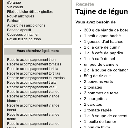
d'orange
Recette
Vin chaud
Tajine de légum
Filet de biche rôti aux girolles
Poulet aux figues
Baklawa
Vous avez besoin de
Aubergines aux oignons
300 g de viande de boe
Banane aperitif
Couscous printanier
1 petit oignon haché
Pot au feu de poisson
1 gousse d'ail hachée
1 c. à café de cumin
Vous cherchez également
1 c. à café de paprika
1 c. à café de sel
Recette accompagnement thon
un peu de cannelle
Recette accompagnement tomates
Recette accompagnement tortilla
2 c. à soupe de coriand
Recette accompagnement tortillas
50 g de riz cuit
Recette accompagnement tournedos
2 poivrons verts
Recette accompagnement truite
2 tomates
Recette accompagnement veau
Recette accompagnement viande
2 pommes de terre
Recette accompagnement viande
2 courgettes
blanche
2 carottes
Recette accompagnement viande
1 tomate rapée
boeuf
Recette accompagnement viande
1 c. à soupe de concent
froide
1 feuille de laurier
Recette accompagnement viande
1 brin de thym