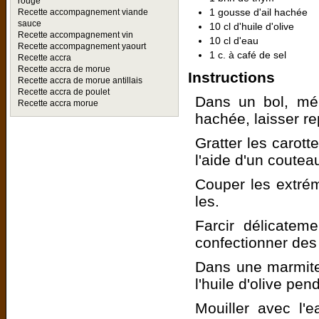
rouge
1 gousse d'ail hachée
Recette accompagnement viande
sauce
10 cl d'huile d'olive
Recette accompagnement vin
10 cl d'eau
Recette accompagnement yaourt
1 c. à café de sel
Recette accra
Recette accra de morue
Instructions
Recette accra de morue antillais
Recette accra de poulet
Dans un bol, mél
Recette accra morue
hachée, laisser r
Gratter les carott
l'aide d'un coute
Couper les extrém
les.
Farcir délicatem
confectionner des 
Dans une marmite 
l'huile d'olive pen
Mouiller avec l'e