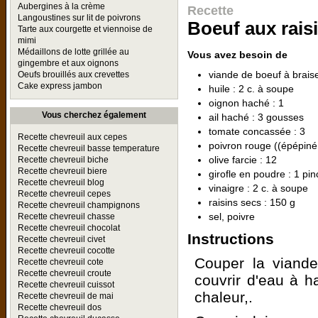
Aubergines à la crème
Recette
Langoustines sur lit de poivrons
Boeuf aux rais
Tarte aux courgette et viennoise de
mimi
Médaillons de lotte grillée au
Vous avez besoin de
gingembre et aux oignons
viande de boeuf à braise
Oeufs brouillés aux crevettes
Cake express jambon
huile : 2 c. à soupe
oignon haché : 1
Vous cherchez également
ail haché : 3 gousses
tomate concassée : 3
Recette chevreuil aux cepes
poivron rouge ((épépiné
Recette chevreuil basse temperature
olive farcie : 12
Recette chevreuil biche
Recette chevreuil biere
girofle en poudre : 1 pi
Recette chevreuil blog
vinaigre : 2 c. à soupe
Recette chevreuil cepes
raisins secs : 150 g
Recette chevreuil champignons
sel, poivre
Recette chevreuil chasse
Recette chevreuil chocolat
Instructions
Recette chevreuil civet
Recette chevreuil cocotte
Couper la viande
Recette chevreuil cote
Recette chevreuil croute
couvrir d'eau à ha
Recette chevreuil cuissot
chaleur,.
Recette chevreuil de mai
Recette chevreuil dos