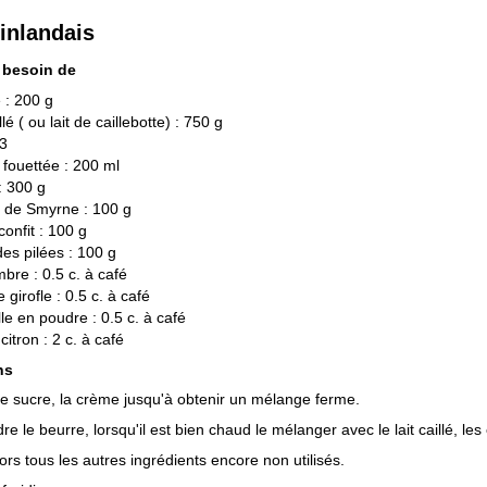
inlandais
 besoin de
 : 200 g
illé ( ou lait de caillebotte) : 750 g
 3
fouettée : 200 ml
: 300 g
s de Smyrne : 100 g
confit : 100 g
s pilées : 100 g
bre : 0.5 c. à café
 girofle : 0.5 c. à café
le en poudre : 0.5 c. à café
citron : 2 c. à café
ns
le sucre, la crème jusqu'à obtenir un mélange ferme.
re le beurre, lorsqu'il est bien chaud le mélanger avec le lait caillé, les
ors tous les autres ingrédients encore non utilisés.