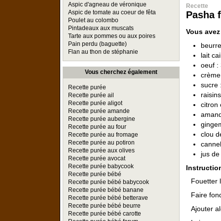
Aspic d'agneau de véronique
Recette
Aspic de tomate au coeur de fêta
Pasha f
Poulet au colombo
Pintadeaux aux muscats
Vous avez
Tarte aux pommes ou aux poires
Pain perdu (baguette)
beurre
Flan au thon de stéphanie
lait ca
oeuf :
Vous cherchez également
crème 
sucre 
Recette purée
raisin
Recette purée ail
Recette purée aligot
citron 
Recette purée amande
amande
Recette purée aubergine
gingem
Recette purée au four
clou de
Recette purée au fromage
Recette purée au potiron
cannel
Recette purée aux olives
jus de 
Recette purée avocat
Recette purée babycook
Instructio
Recette purée bébé
Fouetter 
Recette purée bébé babycook
Recette purée bébé banane
Faire fond
Recette purée bébé betterave
Recette purée bébé beurre
Ajouter al
Recette purée bébé carotte