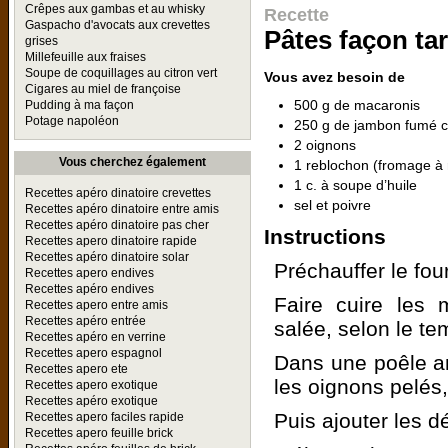
Crêpes aux gambas et au whisky
Recette
Gaspacho d'avocats aux crevettes
Pâtes façon tart
grises
Millefeuille aux fraises
Soupe de coquillages au citron vert
Vous avez besoin de
Cigares au miel de françoise
500 g de macaronis
Pudding à ma façon
Potage napoléon
250 g de jambon fumé 
2 oignons
Vous cherchez également
1 reblochon (fromage à r
1 c. à soupe d’huile
Recettes apéro dinatoire crevettes
sel et poivre
Recettes apéro dinatoire entre amis
Recettes apéro dinatoire pas cher
Instructions
Recettes apero dinatoire rapide
Recettes apéro dinatoire solar
Préchauffer le fou
Recettes apero endives
Recettes apéro endives
Faire cuire les
Recettes apero entre amis
Recettes apéro entrée
salée, selon le te
Recettes apéro en verrine
Recettes apero espagnol
Dans une poêle ant
Recettes apero ete
les oignons pelés
Recettes apero exotique
Recettes apéro exotique
Puis ajouter les 
Recettes apero faciles rapide
Recettes apero feuille brick