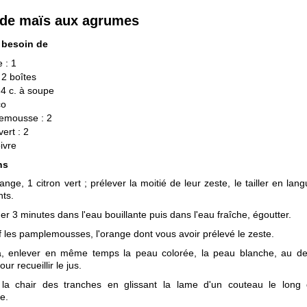
 de maïs aux agrumes
 besoin de
 : 1
 2 boîtes
: 4 c. à soupe
co
emousse : 2
vert : 2
oivre
ns
ange, 1 citron vert ; prélever la moitié de leur zeste, le tailler en lang
nts.
er 3 minutes dans l'eau bouillante puis dans l'eau fraîche, égoutter.
if les pamplemousses, l'orange dont vous avoir prélevé le zeste.
a, enlever en même temps la peau colorée, la peau blanche, au d
our recueillir le jus.
la chair des tranches en glissant la lame d'un couteau le long
e.