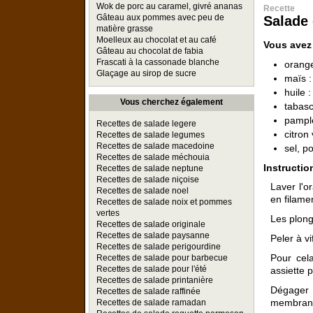
Wok de porc au caramel, givré ananas
Recette
Gâteau aux pommes avec peu de
Salade
matière grasse
Moelleux au chocolat et au café
Vous avez
Gâteau au chocolat de fabia
Frascati à la cassonade blanche
orange
Glaçage au sirop de sucre
maïs :
huile 
Vous cherchez également
tabas
pampl
Recettes de salade legere
citron 
Recettes de salade legumes
Recettes de salade macedoine
sel, p
Recettes de salade méchouia
Instructio
Recettes de salade neptune
Recettes de salade niçoise
Laver l'or
Recettes de salade noel
en filame
Recettes de salade noix et pommes
vertes
Les plong
Recettes de salade originale
Recettes de salade paysanne
Peler à v
Recettes de salade perigourdine
Pour cel
Recettes de salade pour barbecue
Recettes de salade pour l'été
assiette p
Recettes de salade printanière
Dégager 
Recettes de salade raffinée
membran
Recettes de salade ramadan