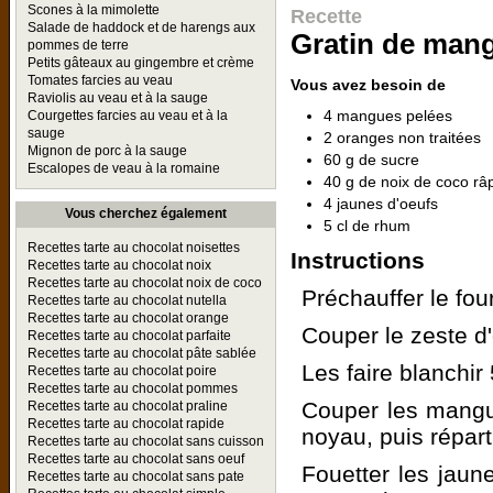
Scones à la mimolette
Recette
Salade de haddock et de harengs aux
Gratin de mang
pommes de terre
Petits gâteaux au gingembre et crème
Tomates farcies au veau
Vous avez besoin de
Raviolis au veau et à la sauge
4 mangues pelées
Courgettes farcies au veau et à la
sauge
2 oranges non traitées
Mignon de porc à la sauge
60 g de sucre
Escalopes de veau à la romaine
40 g de noix de coco râ
4 jaunes d'oeufs
Vous cherchez également
5 cl de rhum
Recettes tarte au chocolat noisettes
Instructions
Recettes tarte au chocolat noix
Recettes tarte au chocolat noix de coco
Préchauffer le four
Recettes tarte au chocolat nutella
Recettes tarte au chocolat orange
Couper le zeste d'
Recettes tarte au chocolat parfaite
Recettes tarte au chocolat pâte sablée
Les faire blanchir 
Recettes tarte au chocolat poire
Recettes tarte au chocolat pommes
Couper les mangue
Recettes tarte au chocolat praline
Recettes tarte au chocolat rapide
noyau, puis réparti
Recettes tarte au chocolat sans cuisson
Recettes tarte au chocolat sans oeuf
Fouetter les jaune
Recettes tarte au chocolat sans pate