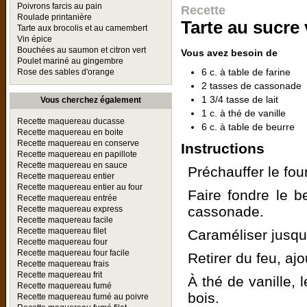
Poivrons farcis au pain
Recette
Roulade printanière
Tarte au sucre 
Tarte aux brocolis et au camembert
Vin épice
Bouchées au saumon et citron vert
Vous avez besoin de
Poulet mariné au gingembre
6 c. à table de farine
Rose des sables d'orange
2 tasses de cassonade
1 3/4 tasse de lait
Vous cherchez également
1 c. à thé de vanille
Recette maquereau ducasse
6 c. à table de beurre
Recette maquereau en boite
Recette maquereau en conserve
Instructions
Recette maquereau en papillote
Recette maquereau en sauce
Préchauffer le fou
Recette maquereau entier
Recette maquereau entier au four
Faire fondre le b
Recette maquereau entrée
cassonade.
Recette maquereau express
Recette maquereau facile
Recette maquereau filet
Caraméliser jusqu
Recette maquereau four
Recette maquereau four facile
Retirer du feu, ajou
Recette maquereau frais
Recette maquereau frit
À thé de vanille, 
Recette maquereau fumé
bois.
Recette maquereau fumé au poivre