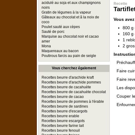
acidulé au soja et aux champignons
Recette
noirs
Tartifl
Gratin de légumes à la vapeur
Gâteaux au chocolat et â la noix de
Vous avez
coco
Poulet sauté aux cèpes
800 g
Sauté de porc
160 g 
Marquise au chocolat noir et cacao
1 rebl
amer
2 gros
Mona
Maquereaux au bacon
Instructio
Poutirous farcis au pain de seigle
Préchauff
Vous cherchez également
Faire cui
Recettes beurre d'arachide kraft
Faire rev
Recettes beurre d'arachide pommes
Recettes beurre de cacahuète
Les dispo
Recettes beurre de cacahuète chocolat
Couper le
Recettes beurre de cacao
Recettes beurre de pommes à l'érable
Enfourne
Recettes beurre de sardines
Recettes beurre d'escargots
Recettes beurre erable
Recettes beurre escargots
Recettes beurre farine lait
Recettes beurre fenouil