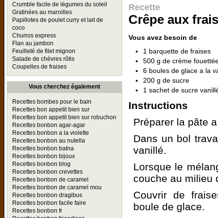
Crumble facile de légumes du soleil
Recette
Gratinées au maroilles
Crêpe aux frais
Papillotes de poulet curry et lait de
coco
Churros express
Vous avez besoin de
Flan au jambon
1 barquette de fraises
Feuilleté de filet mignon
Salade de chèvres rôtis
500 g de crème fouetté
Coupelles de fraises
6 boules de glace a la va
200 g de sucre
Vous cherchez également
1 sachet de sucre vanill
Recettes bombes pour le bain
Instructions
Recettes bon appetit bien sur
Recettes bon appetit bien sur robuchon
Préparer la pâte a
Recettes bonbon agar-agar
Recettes bonbon a la violette
Dans un bol travai
Recettes bonbon au nutella
vanillé.
Recettes bonbon batna
Recettes bonbon bijoux
Recettes bonbon blog
Lorsque le mélan
Recettes bonbon crevettes
couche au milieu 
Recettes bonbon de caramel
Recettes bonbon de caramel mou
Couvrir de frais
Recettes bonbon dragibus
Recettes bonbon facile faire
boule de glace.
Recettes bonbon fr