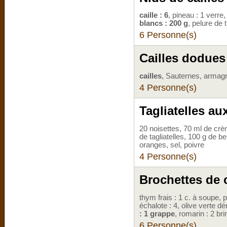
caille : 6
, pineau : 1 verre
blancs : 200 g
, pelure de t
6 Personne(s)
Cailles dodues 
cailles
, Sauternes, armagn
4 Personne(s)
Tagliatelles aux
20 noisettes, 70 ml de crè
de tagliatelles, 100 g de b
oranges, sel, poivre
4 Personne(s)
Brochettes de c
thym frais : 1 c. à soupe, p
échalote : 4, olive verte dén
: 1 grappe
, romarin : 2 bri
6 Personne(s)