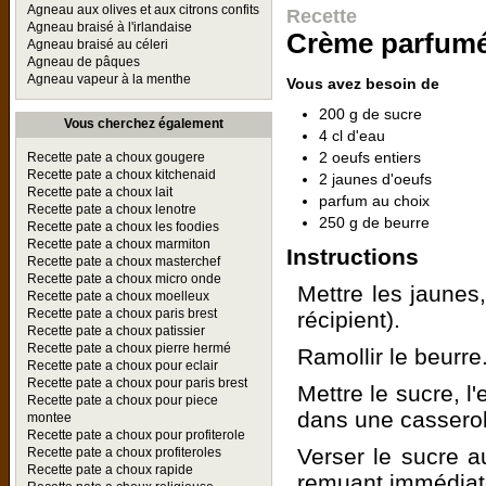
Agneau aux olives et aux citrons confits
Recette
Agneau braisé à l'irlandaise
Crème parfum
Agneau braisé au céleri
Agneau de pâques
Agneau vapeur à la menthe
Vous avez besoin de
200 g de sucre
Vous cherchez également
4 cl d'eau
2 oeufs entiers
Recette pate a choux gougere
Recette pate a choux kitchenaid
2 jaunes d'oeufs
Recette pate a choux lait
parfum au choix
Recette pate a choux lenotre
250 g de beurre
Recette pate a choux les foodies
Recette pate a choux marmiton
Instructions
Recette pate a choux masterchef
Recette pate a choux micro onde
Mettre les jaunes
Recette pate a choux moelleux
Recette pate a choux paris brest
récipient).
Recette pate a choux patissier
Recette pate a choux pierre hermé
Ramollir le beurre
Recette pate a choux pour eclair
Recette pate a choux pour paris brest
Mettre le sucre, l
Recette pate a choux pour piece
dans une casserol
montee
Recette pate a choux pour profiterole
Verser le sucre a
Recette pate a choux profiteroles
Recette pate a choux rapide
remuant immédiat