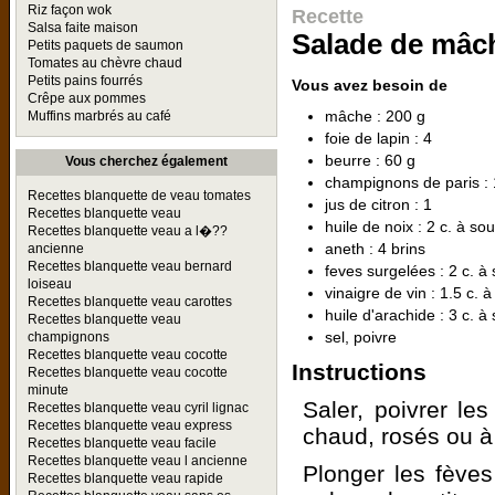
Riz façon wok
Recette
Salsa faite maison
Salade de mâch
Petits paquets de saumon
Tomates au chèvre chaud
Petits pains fourrés
Vous avez besoin de
Crêpe aux pommes
mâche : 200 g
Muffins marbrés au café
foie de lapin : 4
beurre : 60 g
Vous cherchez également
champignons de paris :
Recettes blanquette de veau tomates
jus de citron : 1
Recettes blanquette veau
huile de noix : 2 c. à so
Recettes blanquette veau a l�??
aneth : 4 brins
ancienne
Recettes blanquette veau bernard
feves surgelées : 2 c. à
loiseau
vinaigre de vin : 1.5 c. 
Recettes blanquette veau carottes
huile d'arachide : 3 c. à
Recettes blanquette veau
sel, poivre
champignons
Recettes blanquette veau cocotte
Instructions
Recettes blanquette veau cocotte
minute
Saler, poivrer les
Recettes blanquette veau cyril lignac
Recettes blanquette veau express
chaud, rosés ou à 
Recettes blanquette veau facile
Recettes blanquette veau l ancienne
Plonger les fèves
Recettes blanquette veau rapide