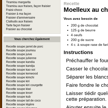
Tiramisu margarita
Recette
Tiramisu aux fraises, façon fraisier
Moelleux au ch
Fraisi-choco
Fraisier à ma façon
Fraisier d'anniversaire
Vous avez besoin de
Clafoutis aux fraises
200 g de chocolat
Tarte façon fraisier
Fraisier au chocolat
125 g de beurre
4 oeufs
Vous cherchez également
200 g de sucre
4 c. à soupe rase de far
Recette soupe jarret de porc
Recette soupe joumou
Instructions
Recette soupe juive
Recette soupe julienne
Préchauffer le fou
Recette soupe kandia
Recette soupe kandja
Casser le chocola
Recette soupe kao soi
Recette soupe kenwood
Séparer les blanc
Recette soupe kimchi
Recette soupe kiri
Faire fondre le ch
Recette soupe kiri courgette
Recette soupe kiwi
Laisser tiédir que
Recette soupe knorr
Recette soupe kub
cette préparation.
Recette soupe lait de coco
Recette soupe légère
Ajouter ensuite le 