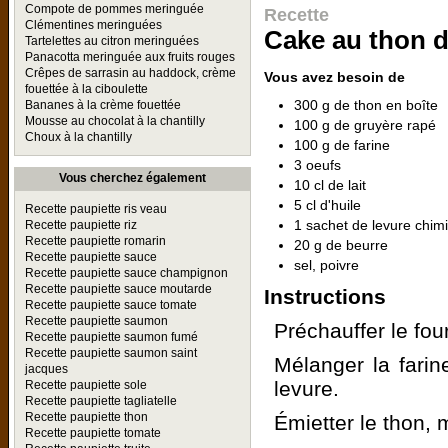
Compote de pommes meringuée
Recette
Clémentines meringuées
Cake au thon d
Tartelettes au citron meringuées
Panacotta meringuée aux fruits rouges
Crêpes de sarrasin au haddock, crème
Vous avez besoin de
fouettée à la ciboulette
300 g de thon en boîte
Bananes à la crème fouettée
Mousse au chocolat à la chantilly
100 g de gruyère rapé
Choux à la chantilly
100 g de farine
3 oeufs
Vous cherchez également
10 cl de lait
5 cl d'huile
Recette paupiette ris veau
1 sachet de levure chim
Recette paupiette riz
Recette paupiette romarin
20 g de beurre
Recette paupiette sauce
sel, poivre
Recette paupiette sauce champignon
Recette paupiette sauce moutarde
Instructions
Recette paupiette sauce tomate
Recette paupiette saumon
Préchauffer le fou
Recette paupiette saumon fumé
Recette paupiette saumon saint
Mélanger la farine
jacques
levure.
Recette paupiette sole
Recette paupiette tagliatelle
Recette paupiette thon
Émietter le thon, 
Recette paupiette tomate