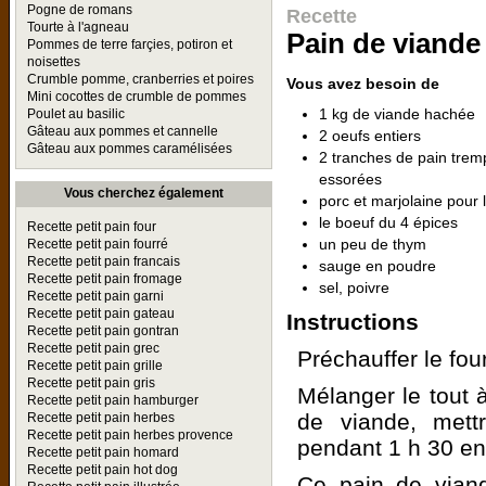
Pogne de romans
Recette
Tourte à l'agneau
Pain de viand
Pommes de terre farçies, potiron et
noisettes
Crumble pomme, cranberries et poires
Vous avez besoin de
Mini cocottes de crumble de pommes
1 kg de viande hachée
Poulet au basilic
Gâteau aux pommes et cannelle
2 oeufs entiers
Gâteau aux pommes caramélisées
2 tranches de pain trem
essorées
Vous cherchez également
porc et marjolaine pour 
le boeuf du 4 épices
Recette petit pain four
un peu de thym
Recette petit pain fourré
Recette petit pain francais
sauge en poudre
Recette petit pain fromage
sel, poivre
Recette petit pain garni
Recette petit pain gateau
Instructions
Recette petit pain gontran
Recette petit pain grec
Préchauffer le fou
Recette petit pain grille
Recette petit pain gris
Mélanger le tout 
Recette petit pain hamburger
de viande, mett
Recette petit pain herbes
Recette petit pain herbes provence
pendant 1 h 30 en
Recette petit pain homard
Recette petit pain hot dog
Ce pain de vian