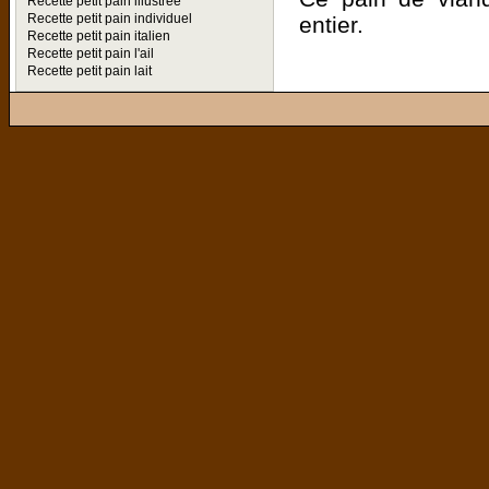
Recette petit pain illustrée
Recette petit pain individuel
entier.
Recette petit pain italien
Recette petit pain l'ail
Recette petit pain lait