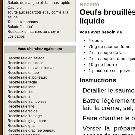
Salade de mangue et d'ananas rapide
Recette
Capriolo
Oeufs brouillé
Tourte aux escargots et au comté à la
sauge
liquide
Tarte aux bonbons
Salade "babou"
Vous avez besoin de
Rouleaux printaniers au chèvre
Los papos
4 oeufs
75 g de saumon fumé
Vous cherchez également
2 c. à soupe de lait
2 c. à soupe crème liqu
Recette raie en salade
Recette raie en sauce
10 g de beurre
Recette raie en sauce tomate
1 pincée de sel, poivre
Recette raie entree
Recette raie et poireaux
Instructions
Recette raie facile
Recette raie fenouil
Détailler le saumo
Recette raie four
Recette raie fr
Battre légèrement 
Recette raie framboises
lait, la crème, sel,
Recette raie frite
Recette raie froide
Recette raie fromage
Faire chauffer le
Recette raie gingembre
Recette raie gratin
Verser la prépar
Recette raie gratinée poireau