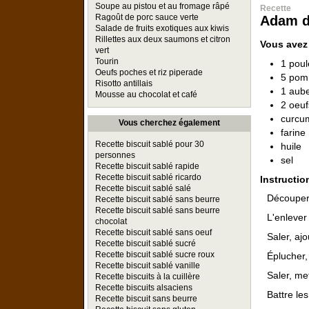
Soupe au pistou et au fromage râpé
Recette
Ragoût de porc sauce verte
Adam d
Salade de fruits exotiques aux kiwis
Rillettes aux deux saumons et citron
Vous avez
vert
Tourin
1 poul
Oeufs poches et riz piperade
5 pom
Risotto antillais
1 aub
Mousse au chocolat et café
2 oeuf
curcu
Vous cherchez également
farine
Recette biscuit sablé pour 30
huile
personnes
sel
Recette biscuit sablé rapide
Recette biscuit sablé ricardo
Instructio
Recette biscuit sablé salé
Découper 
Recette biscuit sablé sans beurre
Recette biscuit sablé sans beurre
L'enlever 
chocolat
Recette biscuit sablé sans oeuf
Saler, aj
Recette biscuit sablé sucré
Recette biscuit sablé sucre roux
Éplucher,
Recette biscuit sablé vanille
Saler, me
Recette biscuits à la cuillère
Recette biscuits alsaciens
Battre les
Recette biscuit sans beurre