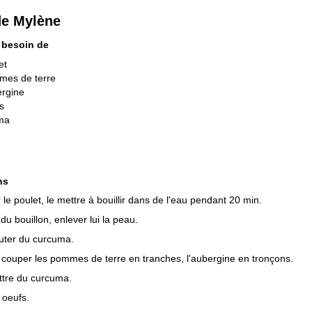
e Mylène
 besoin de
et
mes de terre
ergine
s
ma
ns
le poulet, le mettre à bouillir dans de l'eau pendant 20 min.
du bouillon, enlever lui la peau.
outer du curcuma.
 couper les pommes de terre en tranches, l'aubergine en tronçons.
ttre du curcuma.
 oeufs.