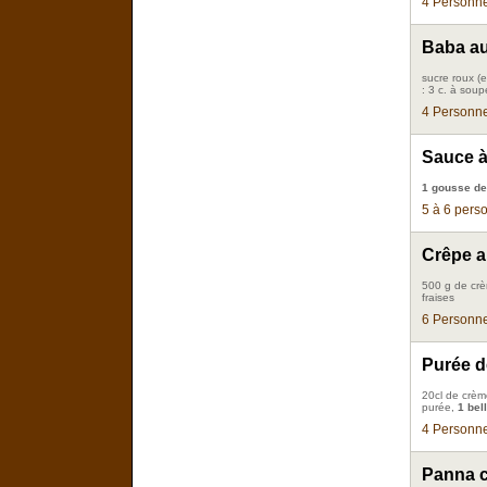
4 Personne
Baba au
sucre roux (
: 3 c. à soup
4 Personne
Sauce à 
1 gousse de
5 à 6 pers
Crêpe au
500 g de crè
fraises
6 Personne
Purée d
20cl de crème
purée,
1 bel
4 Personne
Panna c