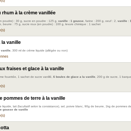
(s)
 rhum à la crème vanillée
en poudre) : 30 g, sucre en poudre : 125 g,
vanille : 1 gousse
, farine : 200 g, oeuf : 2,
vanille :
e, beurre : 75 g, sucre roux (en poudre) : 100 g, levure chimique : 1 sachet
(s)
la vanille
 vanille
, 300 ml de crème liquide (allégée ou non)
onnes
x fraises et glace à la vanille
me fouettée, 1 sachet de sucre vanillé,
6 boules de glace a la vanille
, 200 g de sucre, 1 barqu
(s)
e pommes de terre à la vanille
 liquide, lait (facultatif selon la consistance), sel, poivre blanc, 90g de beurre, 1kg de pommes de
le gousse de vanille
(s)
otta