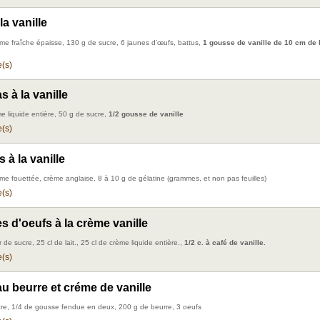
la vanille
me fraîche épaisse, 130 g de sucre, 6 jaunes d’œufs, battus,
1 gousse de vanille de 10 cm de 
(s)
 à la vanille
e liquide entière, 50 g de sucre,
1/2 gousse de vanille
(s)
 à la vanille
me fouettée, crème anglaise, 8 à 10 g de gélatine (grammes, et non pas feuilles)
(s)
s d'oeufs à la crème vanille
 de sucre, 25 cl de lait., 25 cl de crème liquide entière.,
1/2 c. à café de vanille.
(s)
u beurre et créme de vanille
re, 1/4 de gousse fendue en deux, 200 g de beurre, 3 oeufs