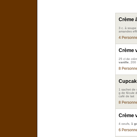
Crème à 
3 c. à soupe 
amandes effil
4 Personne
Crème v
25 cl de crè
vanille
, 200 
8 Personne
Cupcakes
1 sachet de s
g de fécule 
café de lait
8 Personne
Crème v
4 oeufs,
1 g
6 Personne