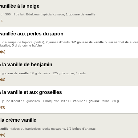
anillée à la neige
uf, 500 ml de lait, Edulcorant spécial cuisson,
1 gousse de vanille
es
anillée aux perles du japon
, 3 c à soupe de tapioca (perles), 2 jaunes d'oeufs,
1/2 gousse de vanille ou un sachet de sucre
istallisé, 5 cl de crème fraîche
(s)
 la vanille de benjamin
1 gousse de vanille
, 50 g de farine, 125 g de sucre, 4 œufs
(s)
la vanille et aux groseilles
 jaune d'oeuf : 6, groseilles : 1 barquette, lait : 1 l,
vanille : 1 gousse
, farine : 80 g
(s)
 la crème vanille
anille
, fraises ou framboises, petits macarons, 1/2 boîtes d'ananas
(s)