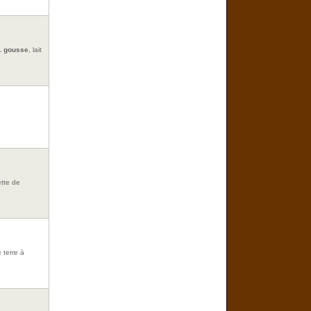
 1 gousse
, lait
ette de
 terre à