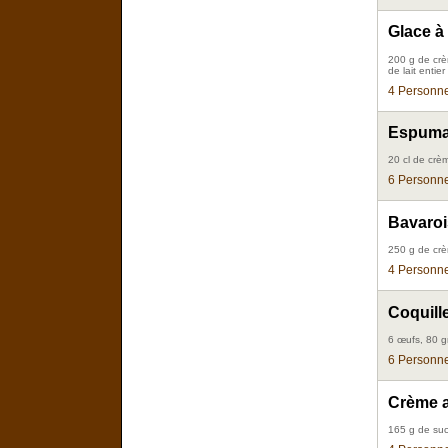
Glace à 
200 g de crè
de lait entier
4 Personne
Espumas
20 cl de crèm
6 Personne
Bavarois
250 g de crè
4 Personne
Coquille
6 œufs, 80 gr
6 Personne
Crème a
165 g de suc