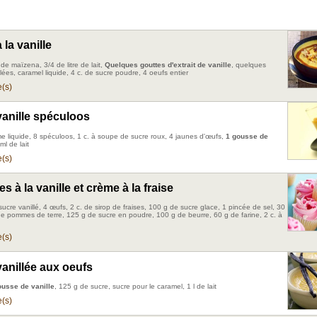
la vanille
de maïzena, 3/4 de litre de lait,
Quelques gouttes d'extrait de vanille
, quelques
ées, caramel liquide, 4 c. de sucre poudre, 4 oeufs entier
(s)
anille spéculoos
me liquide, 8 spéculoos, 1 c. à soupe de sucre roux, 4 jaunes d'œufs,
1 gousse de
ml de lait
(s)
 à la vanille et crème à la fraise
ucre vanillé, 4 œufs, 2 c. de sirop de fraises, 100 g de sucre glace, 1 pincée de sel, 30
de pommes de terre, 125 g de sucre en poudre, 100 g de beurre, 60 g de farine, 2 c. à
(s)
anillée aux oeufs
ousse de vanille
, 125 g de sucre, sucre pour le caramel, 1 l de lait
(s)