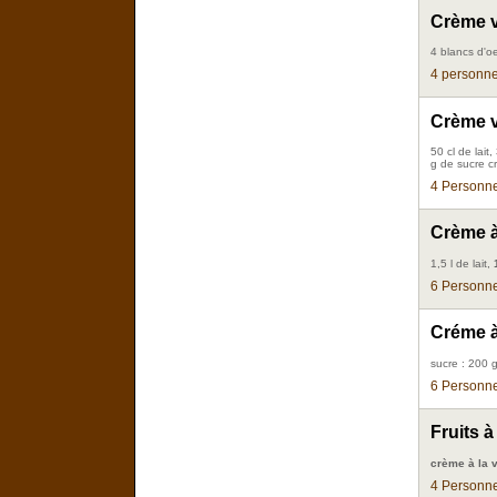
Crème v
4 blancs d'oe
4 personn
Crème v
50 cl de lait
g de sucre cr
4 Personne
Crème à
1,5 l de lait,
6 Personne
Créme à 
sucre : 200 g,
6 Personne
Fruits à
crème à la v
4 Personne