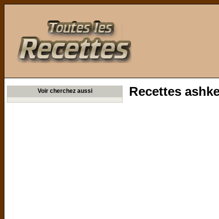
Toutes les Recettes
Recettes ashk
Voir cherchez aussi