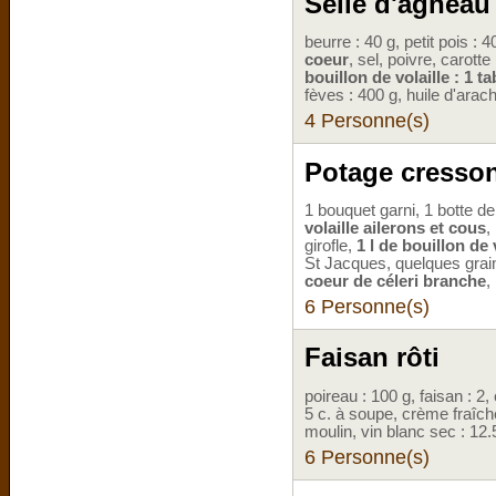
Selle d'agneau 
beurre : 40 g, petit pois :
coeur
, sel, poivre, carotte
bouillon de volaille : 1 ta
fèves : 400 g, huile d'arach
4 Personne(s)
Potage cresson
1 bouquet garni, 1 botte 
volaille ailerons et cous
,
girofle,
1 l de bouillon de 
St Jacques, quelques grain
coeur de céleri branche
,
6 Personne(s)
Faisan rôti
poireau : 100 g, faisan : 2, 
5 c. à soupe, crème fraîch
moulin, vin blanc sec : 12.5 
6 Personne(s)