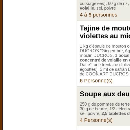
ou surgelées), 60 g de riz,
volaille
, sel, poivre
4 à 6 personnes
Tajine de mouto
violettes au m
1 kg d'épaule de mouton 
DUCROS "Gingembre, Agrum
moulin DUCROS,
1 bocal
concentré de volaille en
Datte", une trentaine d'oliv
égouttés), 5 ml de safran 
de COOK ART DUCROS po
6 Personne(s)
Soupe aux deux
250 g de pommes de terre,
30 g de beurre, 1/2 céleri r
sel, poivre,
2,5 tablettes d
4 Personne(s)