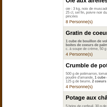
Oie aux airelle
oie : 3 kg, noix de muscade 
25 cl, sel fin, poivre noir 
pincées
8 Personne(s)
Gratin de coeu
1 cube de bouillon de vol
boites de coeurs de pal
c. à soupe de crème, 50 g 
4 Personne(s)
Crumble de pot
500 g de potimarron, tomat
poudre d'amande,
1 cube 
125 g de beurre,
2 coeurs
4 Personne(s)
Potage aux ch
5 brins de cerfeuil, 30 g d