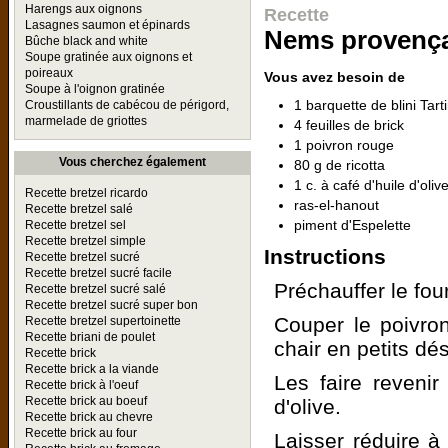
Harengs aux oignons
Recette
Lasagnes saumon et épinards
Nems provençau
Bûche black and white
Soupe gratinée aux oignons et
poireaux
Vous avez besoin de
Soupe à l'oignon gratinée
1 barquette de blini Tar
Croustillants de cabécou de périgord,
marmelade de griottes
4 feuilles de brick
1 poivron rouge
Vous cherchez également
80 g de ricotta
1 c. à café d'huile d'oliv
Recette bretzel ricardo
ras-el-hanout
Recette bretzel salé
piment d'Espelette
Recette bretzel sel
Recette bretzel simple
Instructions
Recette bretzel sucré
Recette bretzel sucré facile
Préchauffer le fou
Recette bretzel sucré salé
Recette bretzel sucré super bon
Couper le poivron
Recette bretzel supertoinette
Recette briani de poulet
chair en petits dés
Recette brick
Recette brick a la viande
Les faire reveni
Recette brick à l'oeuf
Recette brick au boeuf
d'olive.
Recette brick au chevre
Recette brick au four
Laisser réduire à