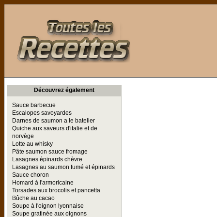
Toutes les Recettes
Découvrez également
Sauce barbecue
Escalopes savoyardes
Darnes de saumon a le batelier
Quiche aux saveurs d'italie et de
norvège
Lotte au whisky
Pâte saumon sauce fromage
Lasagnes épinards chèvre
Lasagnes au saumon fumé et épinards
Sauce choron
Homard à l'armoricaine
Torsades aux brocolis et pancetta
Bûche au cacao
Soupe à l'oignon lyonnaise
Soupe gratinée aux oignons