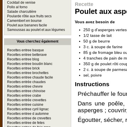
Cocktail de venise
Recette
Pollo al forno
Poulet aux asp
Salade charcutière
Poularde rôtie aux fruits secs
Camembert en bourse
Vous avez besoin de
Poulet aux bananes facile
250 g d'asperges vertes
Samoussas au poulet et aux légumes
1/2 tasse de lait
50 g de beurre
Vous cherchez également
3 c. à soupe de farine
Recettes entree basque
85 g de fromage bleu ou
Recettes entree betterave
4 tranches de pain de mi
Recettes entree blog
350 g de poulet rôti co
Recettes entree boudin blanc
Recettes entree brick
2 c. à soupe de parmes
Recettes entree brochettes
sel, poivre
Recettes entree chaude facile
Recettes entrée chaudes
Instructions
Recettes entree chevre
Recettes entree chinoise
Préchauffer le fou
Recettes entree crabe
Recettes entrée crevettes
Dans une poêle, f
Recettes entree cuisine
asperges ; couvrir
Recettes entree cyril lignac
Recettes entree d automne
Recettes entree de crevettes
Égoutter, sécher, 
Recettes entree de fetes