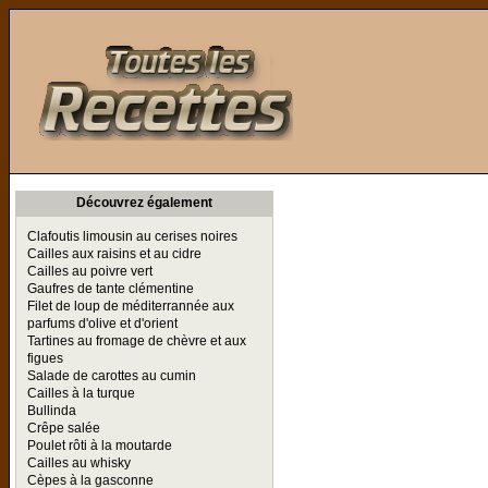
Toutes les Recettes
Découvrez également
Clafoutis limousin au cerises noires
Cailles aux raisins et au cidre
Cailles au poivre vert
Gaufres de tante clémentine
Filet de loup de méditerrannée aux
parfums d'olive et d'orient
Tartines au fromage de chèvre et aux
figues
Salade de carottes au cumin
Cailles à la turque
Bullinda
Crêpe salée
Poulet rôti à la moutarde
Cailles au whisky
Cèpes à la gasconne