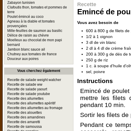
Zabayon tunisien
Recette
Clafoutis thon, tomates et pommes de
Emincé de poul
terre
Poulet émincé au coco
Agneau à la diable et tomates
Vous avez besoin de
provençales
600 à 800 g de filets de
Mille-feuilles de saumon au basilic
Délice de raisin au chèvre
1/2 à 1 oignon
Moelleux au chocolat de mon papi
3 dl de vin blanc
bernard
2 dl à 4 dl de crème fr
Jambon blanc sauce ail
200 à 300 g de dés de 
Chutney aux tomates de france
Douceur aux poires
250 g de riz
1 c. à soupe d'huile d'ol
Vous cherchez également
sel, poivre
Instructions
Recette de salade weight watcher
Recette de salade ww
Recette de salade yaourt
Emincé de poulet ,
Recette de salade youtube
mettre les filets
Recette des allumettes
Recette des allumettes apéritif
pendant 10 min.
Recette des allumettes au fromage
Recette des alouettes
Sortir les filets d
Recette des amandines
Recette des amaretti
Pendant ce temps,
Recette de samoussa