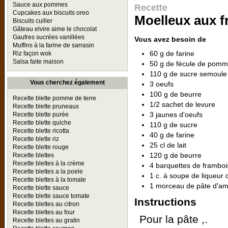
Sauce aux pommes
Recette
Cupcakes aux biscuits oreo
Moelleux aux 
Biscuits cuiller
Gâteau elvire aime le chocolat
Gaufres sucrées vanillées
Vous avez besoin de
Muffins à la farine de sarrasin
60 g de farine
Riz façon wok
Salsa faite maison
50 g de fécule de pomm
110 g de sucre semoule
Vous cherchez également
3 oeufs
100 g de beurre
Recette blette pomme de terre
1/2 sachet de levure
Recette blette pruneaux
3 jaunes d'oeufs
Recette blette purée
Recette blette quiche
110 g de sucre
Recette blette ricotta
40 g de farine
Recette blette riz
25 cl de lait
Recette blette rouge
120 g de beurre
Recette blettes
Recette blettes à la crème
4 barquettes de framboi
Recette blettes a la poele
1 c. à soupe de liqueur
Recette blettes à la tomate
1 morceau de pâte d'am
Recette blette sauce
Recette blette sauce tomate
Instructions
Recette blettes au citron
Recette blettes au four
Pour la pâte ,.
Recette blettes au gratin